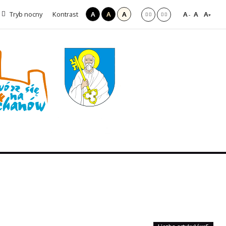
Tryb nocny
Kontrast
A
A
A
A
A
A
-
+